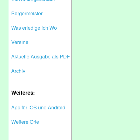
Bürgermeister
Was erledige ich Wo
Vereine
Aktuelle Ausgabe als PDF
Archiv
Weiteres:
App für iOS und Android
Weitere Orte