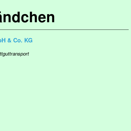
ändchen
bH & Co. KG
ttguttransport