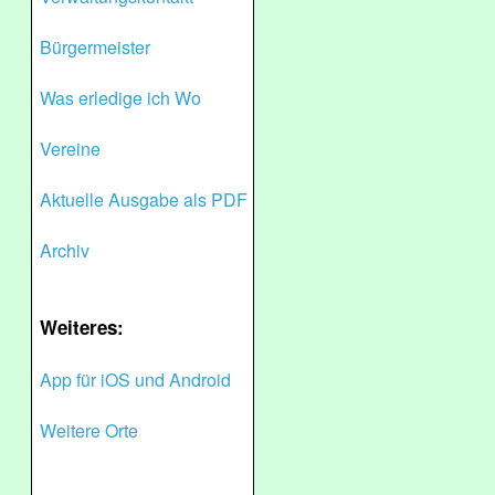
Bürgermeister
Was erledige ich Wo
Vereine
Aktuelle Ausgabe als PDF
Archiv
Weiteres:
App für iOS und Android
Weitere Orte