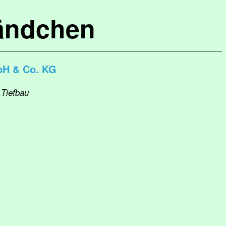
ändchen
bH & Co. KG
 Tiefbau