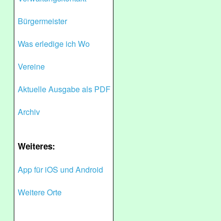
Bürgermeister
Was erledige ich Wo
Vereine
Aktuelle Ausgabe als PDF
Archiv
Weiteres:
App für iOS und Android
Weitere Orte