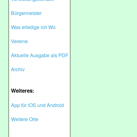
Bürgermeister
Was erledige ich Wo
Vereine
Aktuelle Ausgabe als PDF
Archiv
Weiteres:
App für iOS und Android
Weitere Orte