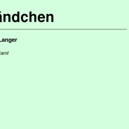
ändchen
Langer
tamt