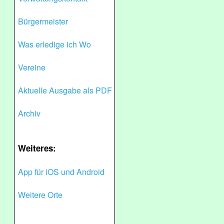
Bürgermeister
Was erledige ich Wo
Vereine
Aktuelle Ausgabe als PDF
Archiv
Weiteres:
App für iOS und Android
Weitere Orte