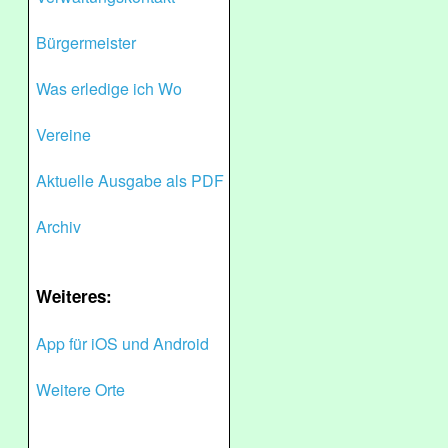
Bürgermeister
Was erledige ich Wo
Vereine
Aktuelle Ausgabe als PDF
Archiv
Weiteres:
App für iOS und Android
Weitere Orte