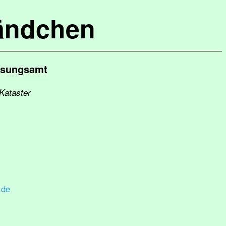
ändchen
essungsamt
 Kataster
.de