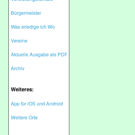
Bürgermeister
Was erledige ich Wo
Vereine
Aktuelle Ausgabe als PDF
Archiv
Weiteres:
App für iOS und Android
Weitere Orte