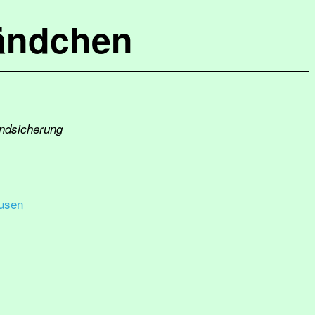
ändchen
undsicherung
usen