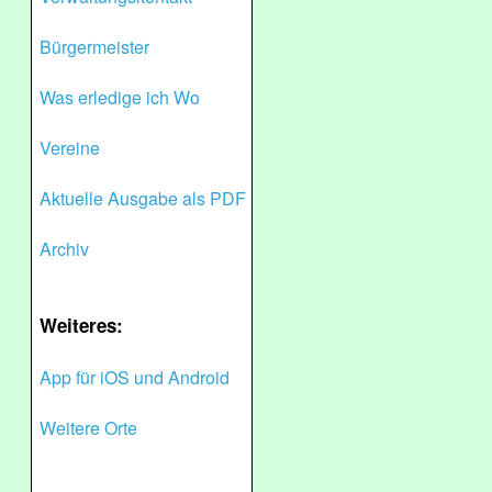
Bürgermeister
Was erledige ich Wo
Vereine
Aktuelle Ausgabe als PDF
Archiv
Weiteres:
App für iOS und Android
Weitere Orte