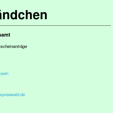
ändchen
samt
rscheinanträge
usen
spreewald.de