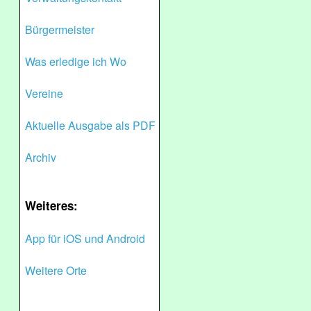
Bürgermeister
Was erledige ich Wo
Vereine
Aktuelle Ausgabe als PDF
Archiv
Weiteres:
App für iOS und Android
Weitere Orte