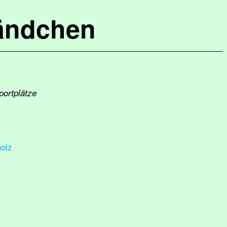
ändchen
portplätze
olz