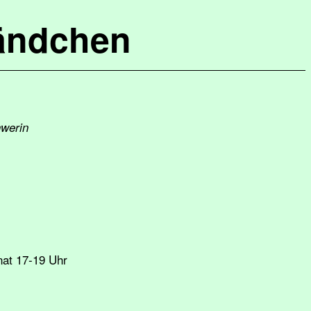
ändchen
hwerin
nat 17‑19 Uhr