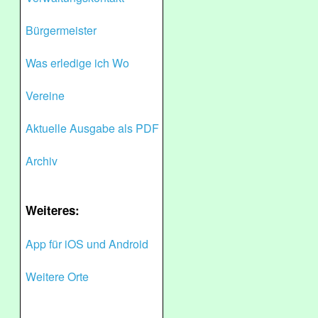
Bürgermeister
Was erledige ich Wo
Vereine
Aktuelle Ausgabe als PDF
Archiv
Weiteres:
App für iOS und Android
Weitere Orte