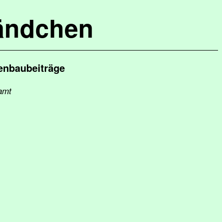
ändchen
enbaubeiträge
amt