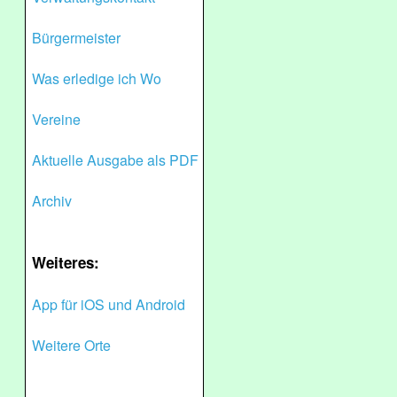
Bürgermeister
Was erledige ich Wo
Vereine
Aktuelle Ausgabe als PDF
Archiv
Weiteres:
App für iOS und Android
Weitere Orte