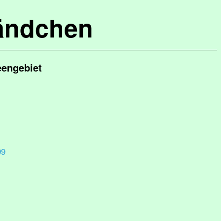
ändchen
eengebiet
99