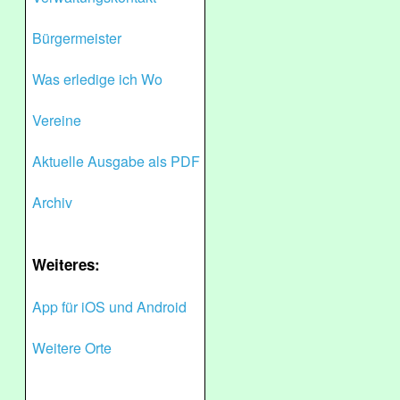
Bürgermeister
Was erledige ich Wo
Vereine
Aktuelle Ausgabe als PDF
Archiv
Weiteres:
App für iOS und Android
Weitere Orte