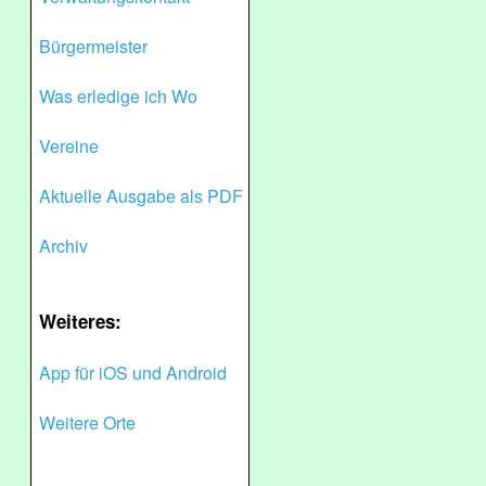
Bürgermeister
Was erledige ich Wo
Vereine
Aktuelle Ausgabe als PDF
Archiv
Weiteres:
App für iOS und Android
Weitere Orte