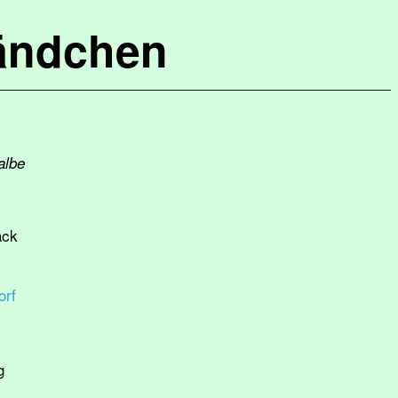
ändchen
albe
ack
orf
g