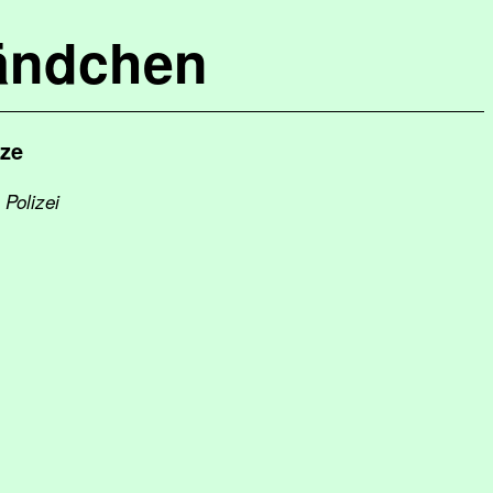
ändchen
lze
 Polizei