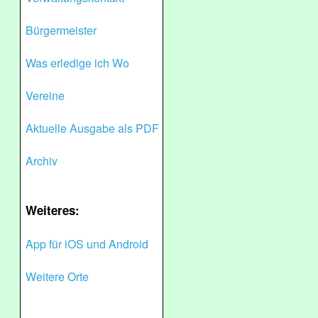
Bürgermeister
Was erledige ich Wo
Vereine
Aktuelle Ausgabe als PDF
Archiv
Weiteres:
App für iOS und Android
Weitere Orte