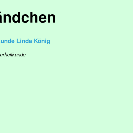
ändchen
lkunde Linda König
turheilkunde