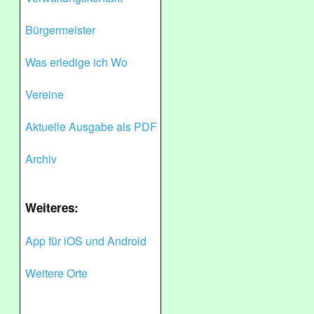
Bürgermeister
Was erledige ich Wo
Vereine
Aktuelle Ausgabe als PDF
Archiv
Weiteres:
App für iOS und Android
Weitere Orte