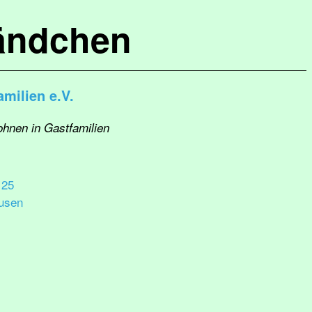
ändchen
amilien e.V.
ohnen in Gastfamilien
 25
usen