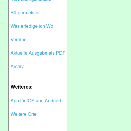
Bürgermeister
Was erledige ich Wo
Vereine
Aktuelle Ausgabe als PDF
Archiv
Weiteres:
App für iOS und Android
Weitere Orte