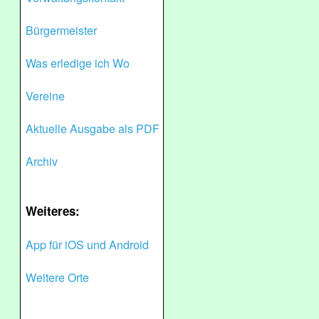
Bürgermeister
Was erledige ich Wo
Vereine
Aktuelle Ausgabe als PDF
Archiv
Weiteres:
App für iOS und Android
Weitere Orte