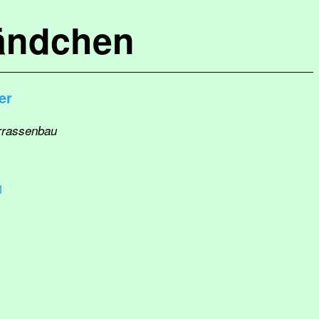
ändchen
er
errassenbau
1