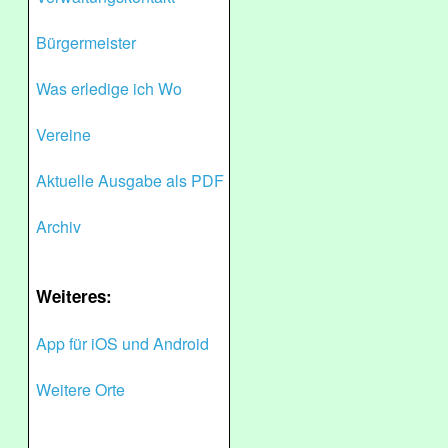
Bürgermeister
Was erledige ich Wo
Vereine
Aktuelle Ausgabe als PDF
Archiv
Weiteres:
App für iOS und Android
Weitere Orte