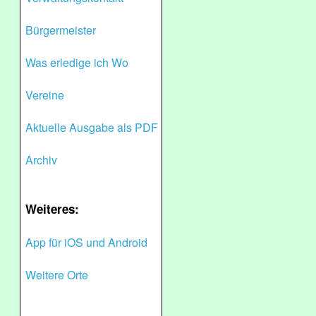
Bürgermeister
Was erledige ich Wo
Vereine
Aktuelle Ausgabe als PDF
Archiv
Weiteres:
App für iOS und Android
Weitere Orte