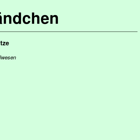
ändchen
tze
alwesen