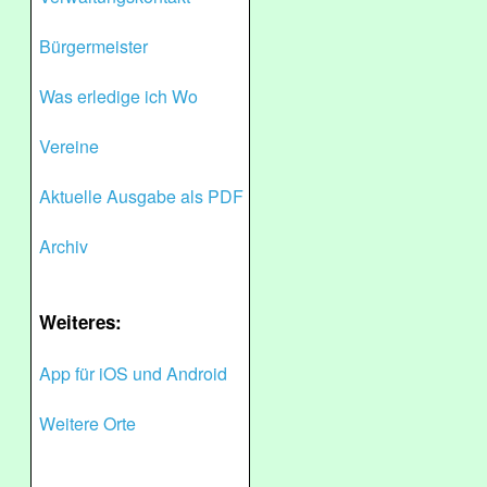
Bürgermeister
Was erledige ich Wo
Vereine
Aktuelle Ausgabe als PDF
Archiv
Weiteres:
App für iOS und Android
Weitere Orte