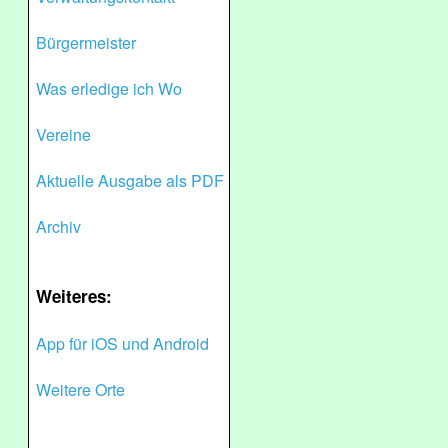
Bürgermeister
Was erledige ich Wo
Vereine
Aktuelle Ausgabe als PDF
Archiv
Weiteres:
App für iOS und Android
Weitere Orte