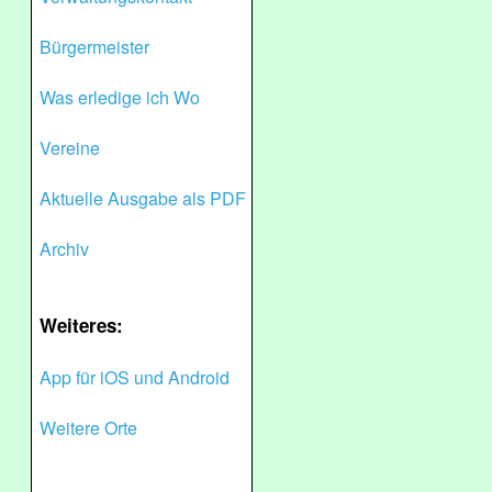
Bürgermeister
Was erledige ich Wo
Vereine
Aktuelle Ausgabe als PDF
Archiv
Weiteres:
App für iOS und Android
Weitere Orte