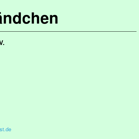
ändchen
V.
st.de