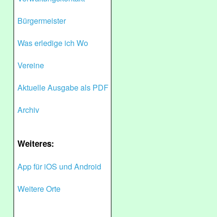
Bürgermeister
Was erledige ich Wo
Vereine
Aktuelle Ausgabe als PDF
Archiv
Weiteres:
App für iOS und Android
Weitere Orte