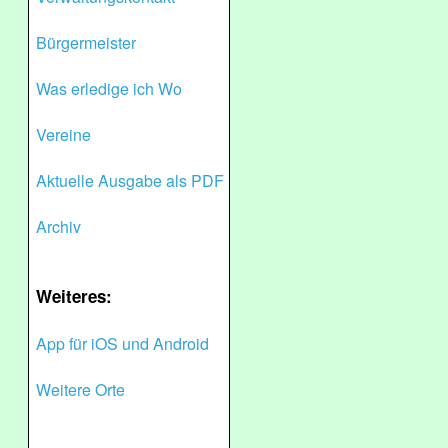
Bürgermeister
Was erledige ich Wo
Vereine
Aktuelle Ausgabe als PDF
Archiv
Weiteres:
App für iOS und Android
Weitere Orte