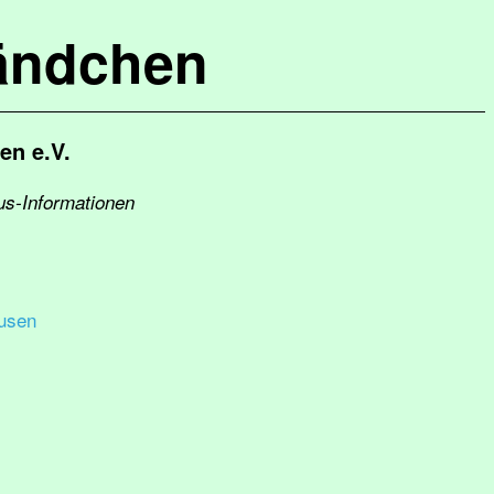
ändchen
n e.V.
us-Informationen
usen