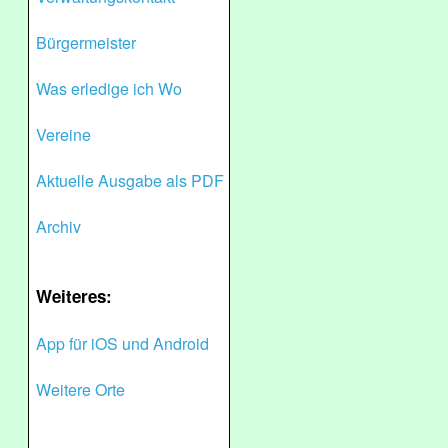
Bürgermeister
Was erledige ich Wo
Vereine
Aktuelle Ausgabe als PDF
Archiv
Weiteres:
App für iOS und Android
Weitere Orte