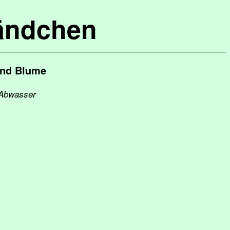
ändchen
ind Blume
d Abwasser