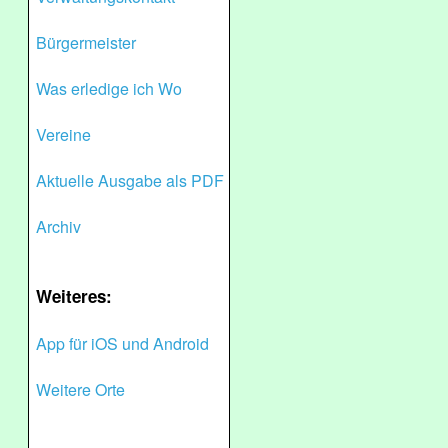
Bürgermeister
Was erledige ich Wo
Vereine
Aktuelle Ausgabe als PDF
Archiv
Weiteres:
App für iOS und Android
Weitere Orte