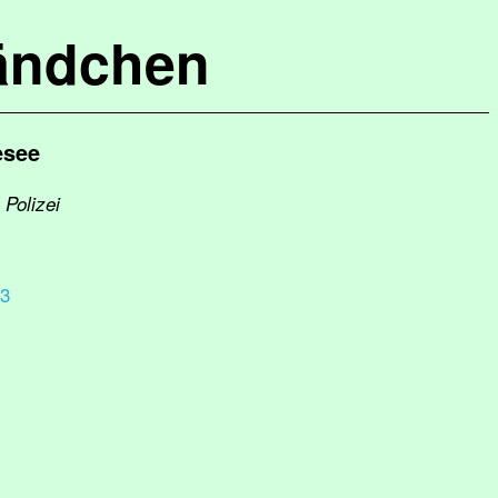
ändchen
esee
 Polizei
3