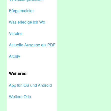
Bürgermeister
Was erledige ich Wo
Vereine
Aktuelle Ausgabe als PDF
Archiv
Weiteres:
App für iOS und Android
Weitere Orte