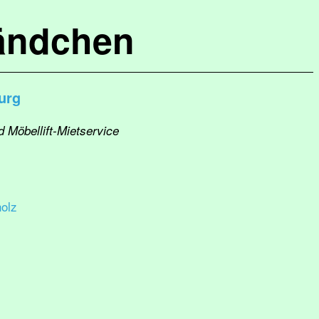
ändchen
urg
d Möbellift-Mietservice
olz