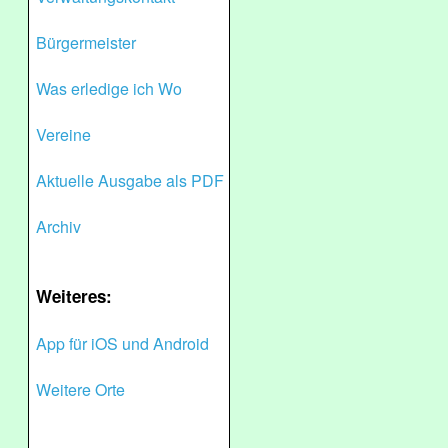
Bürgermeister
Was erledige ich Wo
Vereine
Aktuelle Ausgabe als PDF
Archiv
Weiteres:
App für iOS und Android
Weitere Orte