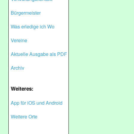
Bürgermeister
Was erledige ich Wo
Vereine
Aktuelle Ausgabe als PDF
Archiv
Weiteres:
App für iOS und Android
Weitere Orte