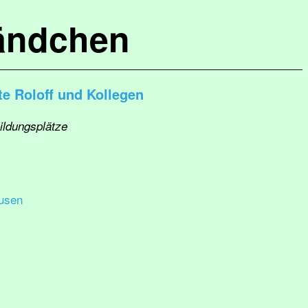
ändchen
te Roloff und Kollegen
ildungsplätze
usen