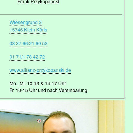
Frank Przykopanski
Wiesengrund 3
15746 Klein Köris
03 37 66/21 60 52
01 71/1 78 42 72
www.allianz-przykopanski.de
Mo., Mi. 10-13 & 14-17 Uhr
Fr. 10-15 Uhr und nach Vereinbarung