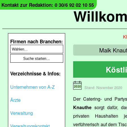
Kontakt zur Redaktion: 0 30/6 92 02 10 55
Willko
Kl
Firmen nach Branchen:
Maik Knaut
Köstl
Verzeichnisse & Infos:
Unternehmen von A-Z
Stand: November 2020
Der Catering- und Party
Ärzte
Knauthe
sorgt dafür, da
Verwaltung
privaten Haushalten j
verführerisch auf dem Tisc
Verwaltungskontakt