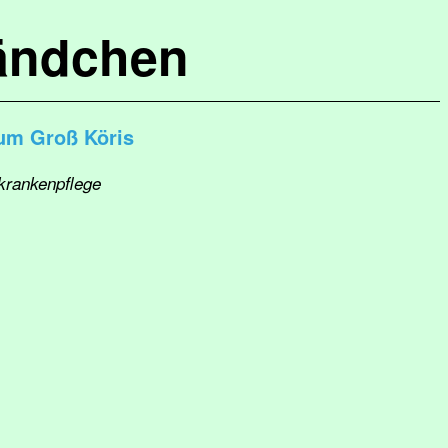
ändchen
um Groß Köris
krankenpflege