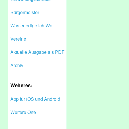
Bürgermeister
Was erledige ich Wo
Vereine
Aktuelle Ausgabe als PDF
Archiv
Weiteres:
App für iOS und Android
Weitere Orte