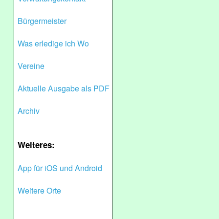
Bürgermeister
Was erledige ich Wo
Vereine
Aktuelle Ausgabe als PDF
Archiv
Weiteres:
App für iOS und Android
Weitere Orte