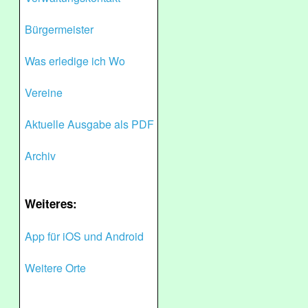
Bürgermeister
Was erledige ich Wo
Vereine
Aktuelle Ausgabe als PDF
Archiv
Weiteres:
App für iOS und Android
Weitere Orte