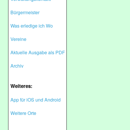
Bürgermeister
Was erledige ich Wo
Vereine
Aktuelle Ausgabe als PDF
Archiv
Weiteres:
App für iOS und Android
Weitere Orte