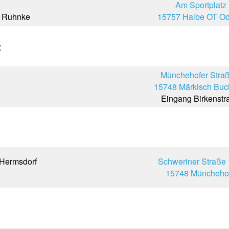
Am Sportplatz
e Ruhnke
15757 Halbe OT Od
z
Münchehofer Straß
15748 Märkisch Buc
Eingang Birkenstr
 Hermsdorf
Schweriner Straße 
15748 Müncheho