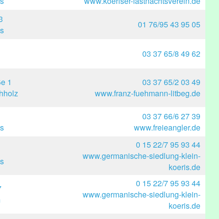
s
www.koeriser-fastnachtsverein.de
3
01 76/95 43 95 05
s
03 37 65/8 49 62
e 1
03 37 65/2 03 49
hholz
www.franz-fuehmann-litbeg.de
03 37 66/6 27 39
s
www.freieangler.de
0 15 22/7 95 93 44
www.germanische-siedlung-klein-
is
koeris.de
0 15 22/7 95 93 44
7
www.germanische-siedlung-klein-
m
koeris.de