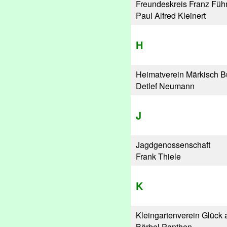
Freundeskreis Franz Fü
Paul Alfred Kleinert
H
Heimatverein Märkisch B
Detlef Neumann
J
Jagdgenossenschaft
Frank Thiele
K
Kleingartenverein Glück a
Bärbel Panthen