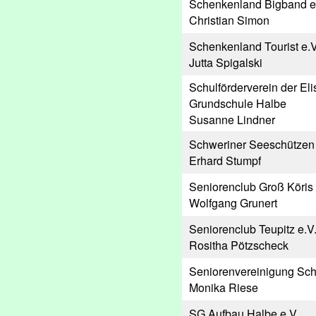
Schenkenland Bigband e
Christian Simon
Schenkenland Tourist e.V
Jutta Spigalski
Schulförderverein der El
Grundschule Halbe
Susanne Lindner
Schweriner Seeschützen 
Erhard Stumpf
Seniorenclub Groß Köris
Wolfgang Grunert
Seniorenclub Teupitz e.V
Rositha Pötzscheck
Seniorenvereinigung Sch
Monika Riese
SG Aufbau Halbe e.V.