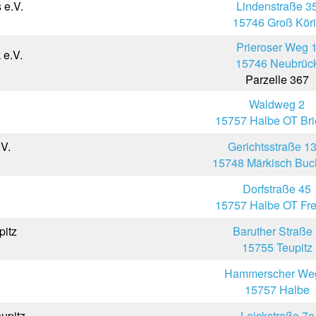
 e.V.
Lindenstraße 3
15746 Groß Köri
Prieroser Weg 
 e.V.
15746 Neubrüc
Parzelle 367
.
Waldweg 2
15757 Halbe OT Br
V.
Gerichtsstraße 13
15748 Märkisch Buc
Dorfstraße 45
15757 Halbe OT Fre
pitz
Baruther Straße
15755 Teupitz
Hammerscher We
15757 Halbe
eupitz
Loickstraße 7c