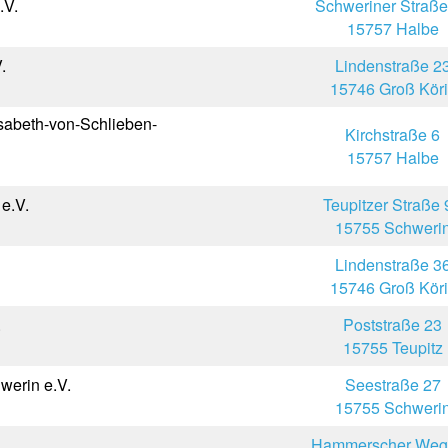
.V.
Schweriner Straße
15757 Halbe
.
Lindenstraße 2
15746 Groß Köri
isabeth-von-Schlieben-
Kirchstraße 6
15757 Halbe
e.V.
Teupitzer Straße 
15755 Schweri
Lindenstraße 3
15746 Groß Köri
.
Poststraße 23
15755 Teupitz
werin e.V.
Seestraße 27
15755 Schweri
Hammerscher Weg