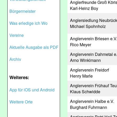
Anglerfreunde Groß Köris
Karl-Heinz Boy
Bürgermeister
Anglersiedlung Neubrück
Was erledige ich Wo
Michael Spohnholz
Vereine
Anglerverein Briesen e.V
Rico Meyer
Aktuelle Ausgabe als PDF
Anglerverein Dahmetal e.
Archiv
Arno Winklmann
Anglerverein Freidorf
Henry Marle
Weiteres:
Anglerverein Frühauf Teu
App für iOS und Android
Klaus Schwidde
Anglerverein Halbe e.V.
Weitere Orte
Burghard Fuhrmann
Anglerverein Petri Heil T