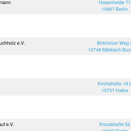
hmann
Hasenheide 71
10967 Berlin
uchholz e.V.
Birkholzer Weg 
15748 Märkisch Buc
Kirchstraße 18 
15757 Halbe
uf e.V.
Krautstraße 52
10243 Berlin