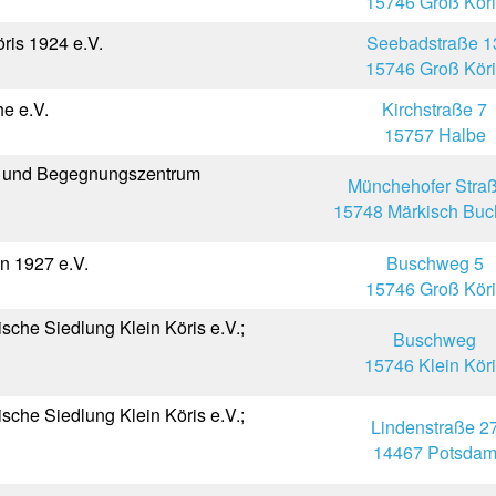
15746 Groß Köri
ris 1924 e.V.
Seebadstraße 1
15746 Groß Köri
e e.V.
Kirchstraße 7
15757 Halbe
r- und Begegnungszentrum
Münchehofer Straß
15748 Märkisch Buc
en 1927 e.V.
Buschweg 5
15746 Groß Köri
che Siedlung Klein Köris e.V.;
Buschweg
15746 Klein Kör
che Siedlung Klein Köris e.V.;
Lindenstraße 2
14467 Potsda