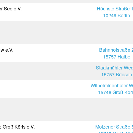
r See e.V.
Höchste Straße 
10249 Berlin
w e.V.
Bahnhofstraße 
15757 Halbe
Staakmühler Weg
15757 Briesen
Wilhelminenhofer 
15746 Groß Köri
e Groß Köris e.V.
Motzener Straße 