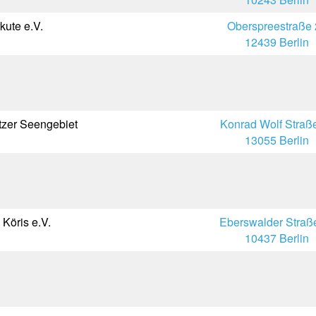
kute e.V.
Oberspreestraße 
12439 Berlin
tzer Seengebiet
Konrad Wolf Straß
13055 Berlin
Köris e.V.
Eberswalder Straß
10437 Berlin