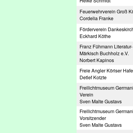
Heike Schmidt
Feuerwehrverein Groß Kö
Cordelia Franke
Förderverein Dankeskirch
Eckhard Köthe
Franz Fühmann Literatu
Märkisch Buchholz e.V.
Norbert Kapinos
Freie Angler Köriser Haf
Detlef Kotzte
Freilichtmuseum Germanis
Verein
Sven Malte Gustavs
Freilichtmuseum Germanis
Vorsitzender
Sven Malte Gustavs