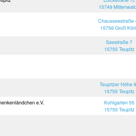
15749 Mittenwal
Chausseestraße 
15756 Groß Köri
Seestraße 7
15755 Teupitz
Teupitzer Höhe 
15755 Teupitz
chenkenländchen e.V.
Kohlgarten 55
15755 Teupitz