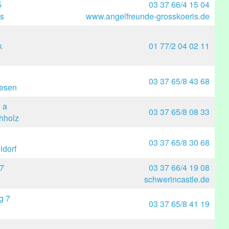
5
03 37 66/4 15 04
s
www.angelfreunde-grosskoeris.de
1
k
01 77/2 04 02 11
03 37 65/8 43 68
iesen
 a
03 37 65/8 08 33
hholz
03 37 65/8 30 68
idorf
 7
03 37 66/4 19 08
schwerincastle.de
g 7
03 37 65/8 41 19