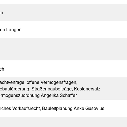
hn
len Langer
ch
achtverträge, offene Vermögensfragen,
dtebauförderung, Straßenbaubeiträge, Kostenersatz
ermögenszuordnung Angelika Schäffer
iches Vorkaufsrecht, Bauleitplanung Anke Gusovius