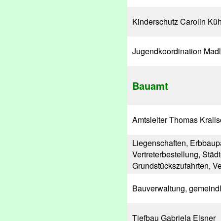
Kinderschutz Carolin Kü
Jugendkoordination Mad
Bauamt
Amtsleiter Thomas Kralis
Liegenschaften, Erbbaup
Vertreterbestellung, Stä
Grundstückszufahrten, V
Bauverwaltung, gemeindl
Tiefbau Gabriela Elsner