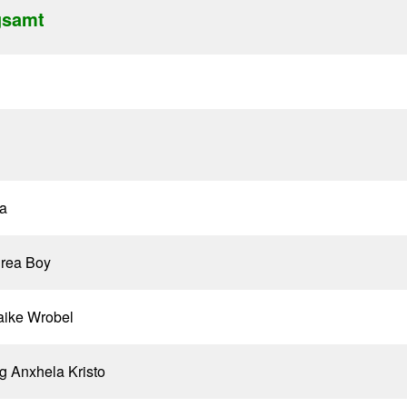
gsamt
a
rea Boy
aike Wrobel
g Anxhela Kristo