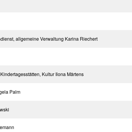
dienst, allgemeine Verwaltung Karina Riechert
indertagesstätten, Kultur Ilona Märtens
ngela Palm
owski
ndemann