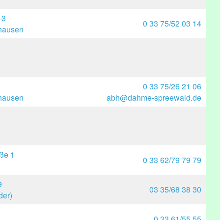
-3
0 33 75/52 03 14
hausen
0 33 75/26 21 06
hausen
abh@dahme-spreewald.de
aße 1
0 33 62/79 79 79
9
03 35/68 38 30
der)
0 33 61/55 55