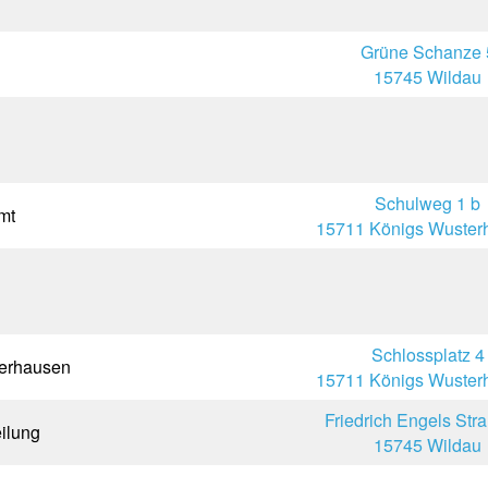
Grüne Schanze 
15745 Wildau
Schulweg 1 b
mt
15711 Königs Wuster
Schlossplatz 4
terhausen
15711 Königs Wuster
Friedrich Engels Str
eilung
15745 Wildau