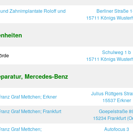
e und Zahnimplantate Roloff und
Berliner Straße 1
15711 Königs Wuster
nheiten
Schulweg 1 b
örde
15711 Königs Wuster
eparatur, Mercedes-Benz
Julius Rüttgers Str
anz Graf Mettchen; Erkner
15537 Erkner
anz Graf Mettchen; Frankfurt
Goepelstraße 8
15234 Frankfurt (O
anz Graf Mettchen;
Autofocus 3