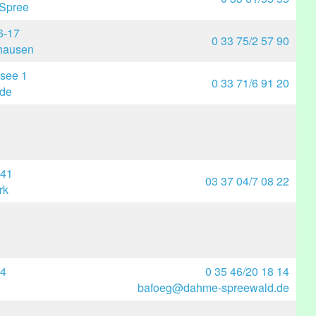
/Spree
6-17
0 33 75/2 57 90
hausen
see 1
0 33 71/6 91 20
de
 41
03 37 04/7 08 22
rk
14
0 35 46/20 18 14
bafoeg@dahme-spreewald.de