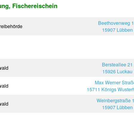
ung, Fischereischein
Beethovenweg 
reibehörde
15907 Lübben
Bersteallee 21
wald
15926 Luckau
Max Werner Straß
wald
15711 Königs Wuster
Weinbergstraße 1
wald
15907 Lübben