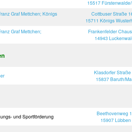
15517 Fürstenwalde
anz Graf Mettchen; Königs
Cottbuser Straße 1
15711 Königs Wuster
anz Graf Mettchen;
Frankenfelder Chaus
14943 Luckenwal
en
Klasdorfer Straße
er
15837 Baruth/Ma
Beethovenweg 
ldungs- und Sportförderung
15907 Lübben