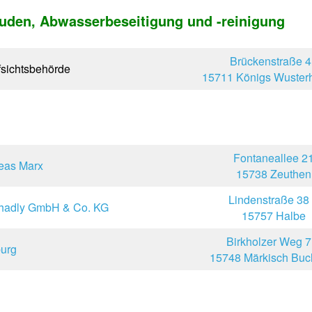
den, Abwasserbeseitigung und -reinigung
Brückenstraße 4
fsichtsbehörde
15711 Königs Wuster
Fontaneallee 2
reas Marx
15738 Zeuthen
Lindenstraße 38
chadly GmbH & Co. KG
15757 Halbe
Birkholzer Weg 7
burg
15748 Märkisch Buc